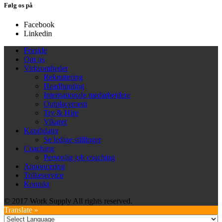
Følg os på
Facebook
Linkedin
Forside
Om os
Virksomheder
Rekruttering
Headhunting
Internationale medarbejdere
Outplacement
Try & Hire
Vikarer
Kandidater
Se ledige stillinger
Coaching
Personlig job coaching
Annoncering
Tolkeservice
Kontakt
© 2017 Work Supply All rights reserved.
Translate »