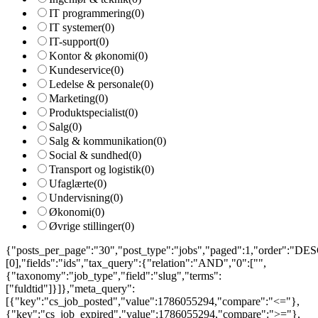
IT programmering
(0)
IT systemer
(0)
IT-support
(0)
Kontor & økonomi
(0)
Kundeservice
(0)
Ledelse & personale
(0)
Marketing
(0)
Produktspecialist
(0)
Salg
(0)
Salg & kommunikation
(0)
Social & sundhed
(0)
Transport og logistik
(0)
Ufaglærte
(0)
Undervisning
(0)
Økonomi
(0)
Øvrige stillinger
(0)
{"posts_per_page":"30","post_type":"jobs","paged":1,"order":"DESC
[0],"fields":"ids","tax_query":{"relation":"AND","0":["",
{"taxonomy":"job_type","field":"slug","terms":
["fuldtid"]}]},"meta_query":
[{"key":"cs_job_posted","value":1786055294,"compare":"<="},
{"key":"cs_job_expired","value":1786055294,"compare":">="},