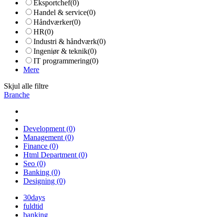
Eksportchef
(0)
Handel & service
(0)
Håndværker
(0)
HR
(0)
Industri & håndværk
(0)
Ingeniør & teknik
(0)
IT programmering
(0)
Mere
Skjul alle filtre
Branche
Development
(0)
Management
(0)
Finance
(0)
Html Department
(0)
Seo
(0)
Banking
(0)
Designing
(0)
30days
fuldtid
banking