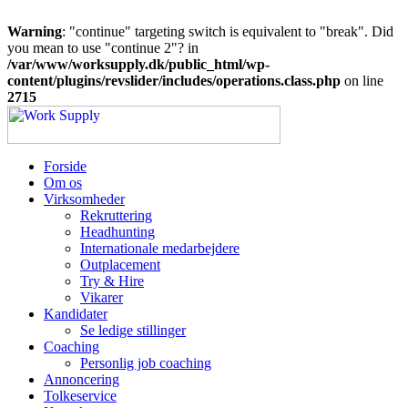
Warning
: "continue" targeting switch is equivalent to "break". Did
you mean to use "continue 2"? in
/var/www/worksupply.dk/public_html/wp-
content/plugins/revslider/includes/operations.class.php
on line
2715
Forside
Om os
Virksomheder
Rekruttering
Headhunting
Internationale medarbejdere
Outplacement
Try & Hire
Vikarer
Kandidater
Se ledige stillinger
Coaching
Personlig job coaching
Annoncering
Tolkeservice