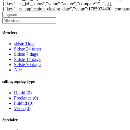
{"key":"cs_job_status","value":"active","compare":"="},[],
{"key":"cs_application_closing_date","value":1785974400,"compar
Overført
sidste Time
Sidste 24 timer
Sidste 7 dage
Sidste 14 dage
Sidste 30 dage
Alle
stillingsopslag Type
Deltid
(0)
Freelance
(0)
Fuldtid
(0)
Vikar
(0)
Specialer