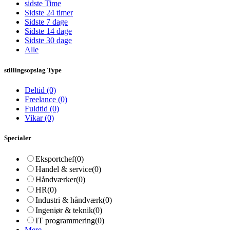
sidste Time
Sidste 24 timer
Sidste 7 dage
Sidste 14 dage
Sidste 30 dage
Alle
stillingsopslag Type
Deltid
(0)
Freelance
(0)
Fuldtid
(0)
Vikar
(0)
Specialer
Eksportchef
(0)
Handel & service
(0)
Håndværker
(0)
HR
(0)
Industri & håndværk
(0)
Ingeniør & teknik
(0)
IT programmering
(0)
Mere