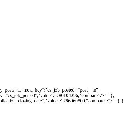
y_posts":1,"meta_key":"cs_job_posted","post__in":
"key":"cs_job_posted","value":1786104296,"compare":"<="},
pplication_closing_date","value":1786060800,"compare":">="}]}