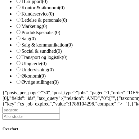
IT-support
(0)
Kontor & økonomi
(0)
Kundeservice
(0)
Ledelse & personale
(0)
Marketing
(0)
Produktspecialist
(0)
Salg
(0)
Salg & kommunikation
(0)
Social & sundhed
(0)
Transport og logistik
(0)
Ufaglærte
(0)
Undervisning
(0)
Økonomi
(0)
Øvrige stillinger
(0)
{"posts_per_page":"30","post_type":"jobs","paged":1,"order":"DESC
[0],"fields":"ids","tax_query":{"relation":"AND","0":["",{"taxono
{"key":"cs_job_expired","value":1786104296,"compare":">="},{"key
Overført