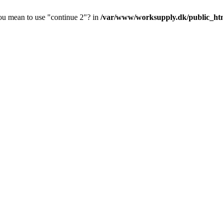
you mean to use "continue 2"? in
/var/www/worksupply.dk/public_html