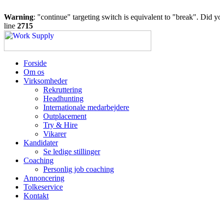
Warning
: "continue" targeting switch is equivalent to "break". Did 
line
2715
Forside
Om os
Virksomheder
Rekruttering
Headhunting
Internationale medarbejdere
Outplacement
Try & Hire
Vikarer
Kandidater
Se ledige stillinger
Coaching
Personlig job coaching
Annoncering
Tolkeservice
Kontakt