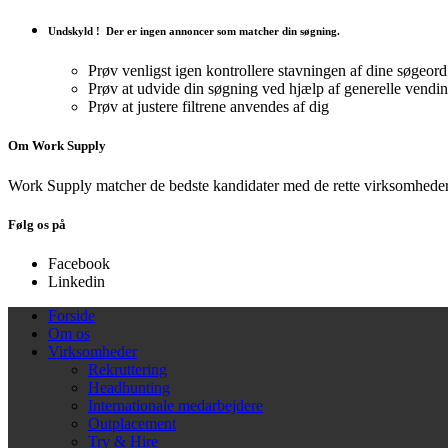
Undskyld !
Der er ingen annoncer som matcher din søgning.
Prøv venligst igen kontrollere stavningen af ​​dine søgeord
Prøv at udvide din søgning ved hjælp af generelle vendi
Prøv at justere filtrene anvendes af dig
Om Work Supply
Work Supply matcher de bedste kandidater med de rette virksomheder
Følg os på
Facebook
Linkedin
Forside
Om os
Virksomheder
Rekruttering
Headhunting
Internationale medarbejdere
Outplacement
Try & Hire