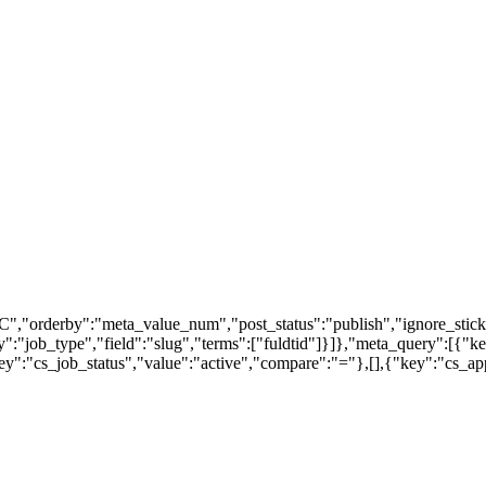
","orderby":"meta_value_num","post_status":"publish","ignore_stick
my":"job_type","field":"slug","terms":["fuldtid"]}]},"meta_query":[{
":"cs_job_status","value":"active","compare":"="},[],{"key":"cs_a