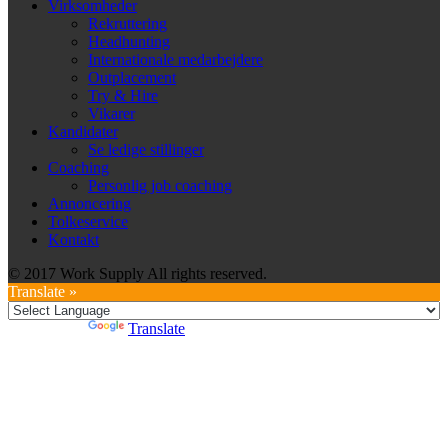
Virksomheder
Rekruttering
Headhunting
Internationale medarbejdere
Outplacement
Try & Hire
Vikarer
Kandidater
Se ledige stillinger
Coaching
Personlig job coaching
Annoncering
Tolkeservice
Kontakt
© 2017 Work Supply All rights reserved.
Translate »
Powered by
Translate