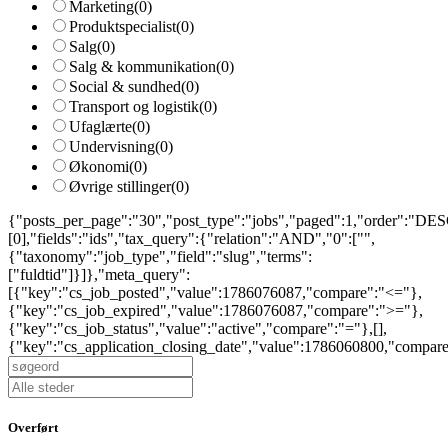
Marketing
(0)
Produktspecialist
(0)
Salg
(0)
Salg & kommunikation
(0)
Social & sundhed
(0)
Transport og logistik
(0)
Ufaglærte
(0)
Undervisning
(0)
Økonomi
(0)
Øvrige stillinger
(0)
{"posts_per_page":"30","post_type":"jobs","paged":1,"order":"DESC
[0],"fields":"ids","tax_query":{"relation":"AND","0":["",
{"taxonomy":"job_type","field":"slug","terms":
["fuldtid"]}]},"meta_query":
[{"key":"cs_job_posted","value":1786076087,"compare":"<="},
{"key":"cs_job_expired","value":1786076087,"compare":">="},
{"key":"cs_job_status","value":"active","compare":"="},[],
{"key":"cs_application_closing_date","value":1786060800,"compar
Overført