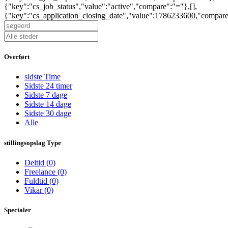
{"key":"cs_job_status","value":"active","compare":"="},[],
{"key":"cs_application_closing_date","value":1786233600,"compar
Overført
sidste Time
Sidste 24 timer
Sidste 7 dage
Sidste 14 dage
Sidste 30 dage
Alle
stillingsopslag Type
Deltid
(0)
Freelance
(0)
Fuldtid
(0)
Vikar
(0)
Specialer