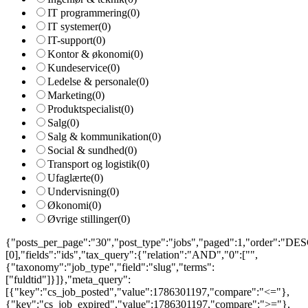
IT programmering
(0)
IT systemer
(0)
IT-support
(0)
Kontor & økonomi
(0)
Kundeservice
(0)
Ledelse & personale
(0)
Marketing
(0)
Produktspecialist
(0)
Salg
(0)
Salg & kommunikation
(0)
Social & sundhed
(0)
Transport og logistik
(0)
Ufaglærte
(0)
Undervisning
(0)
Økonomi
(0)
Øvrige stillinger
(0)
{"posts_per_page":"30","post_type":"jobs","paged":1,"order":"DESC
[0],"fields":"ids","tax_query":{"relation":"AND","0":["",
{"taxonomy":"job_type","field":"slug","terms":
["fuldtid"]}]},"meta_query":
[{"key":"cs_job_posted","value":1786301197,"compare":"<="},
{"key":"cs_job_expired","value":1786301197,"compare":">="},