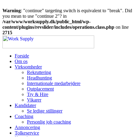
Warning
: "continue" targeting switch is equivalent to "break". Did
you mean to use "continue 2"? in
/var/www/worksupply.dk/public_html/wp-
content/plugins/revslider/includes/operations.class.php
on line
2715
Forside
Om os
Virksomheder
Rekruttering
Headhunting
Internationale medarbejdere
Outplacement
Try & Hire
Vikarer
Kandidater
Se ledige stillinger
Coaching
Personlig job coaching
Annoncering
Tolkeservice