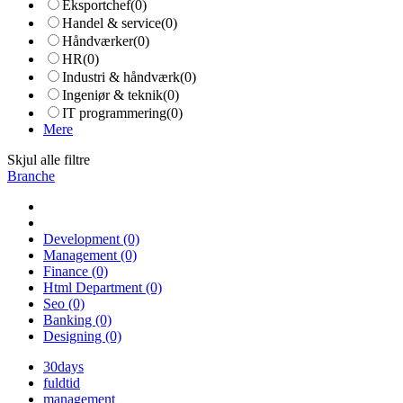
Eksportchef
(0)
Handel & service
(0)
Håndværker
(0)
HR
(0)
Industri & håndværk
(0)
Ingeniør & teknik
(0)
IT programmering
(0)
Mere
Skjul alle filtre
Branche
Development
(0)
Management
(0)
Finance
(0)
Html Department
(0)
Seo
(0)
Banking
(0)
Designing
(0)
30days
fuldtid
management