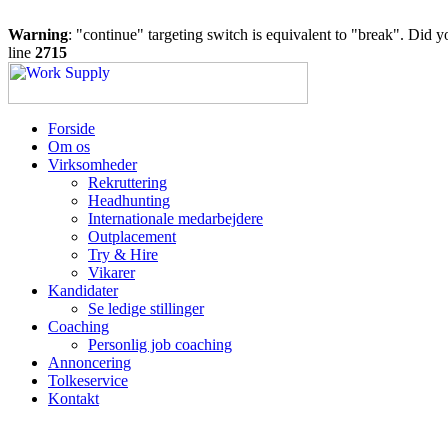
Warning
: "continue" targeting switch is equivalent to "break". Did 
line
2715
Forside
Om os
Virksomheder
Rekruttering
Headhunting
Internationale medarbejdere
Outplacement
Try & Hire
Vikarer
Kandidater
Se ledige stillinger
Coaching
Personlig job coaching
Annoncering
Tolkeservice
Kontakt