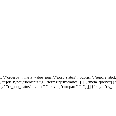
","orderby":"meta_value_num","post_status":"publish","ignore_stick
my":"job_type","field":"slug","terms":["freelance"]}]},"meta_query"
":"cs_job_status","value":"active","compare":"="},[],{"key":"cs_a