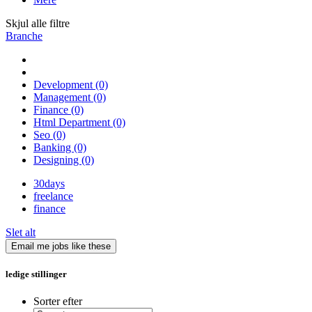
Skjul alle filtre
Branche
Development
(0)
Management
(0)
Finance
(0)
Html Department
(0)
Seo
(0)
Banking
(0)
Designing
(0)
30days
freelance
finance
Slet alt
Email me jobs like these
ledige stillinger
Sorter efter