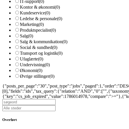
IT-support
(0)
Kontor & økonomi
(0)
Kundeservice
(0)
Ledelse & personale
(0)
Marketing
(0)
Produktspecialist
(0)
Salg
(0)
Salg & kommunikation
(0)
Social & sundhed
(0)
Transport og logistik
(0)
Ufaglærte
(0)
Undervisning
(0)
Økonomi
(0)
Øvrige stillinger
(0)
{"posts_per_page":"30","post_type":"jobs","paged":1,"order":"DESC
[0],"fields":"ids","tax_query":{"relation":"AND","0":["",{"taxono
{"key":"cs_job_expired","value":1786014978,"compare":">="},{"key
Overført