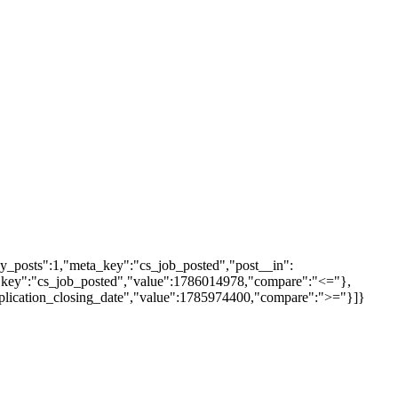
y_posts":1,"meta_key":"cs_job_posted","post__in":
:[{"key":"cs_job_posted","value":1786014978,"compare":"<="},
pplication_closing_date","value":1785974400,"compare":">="}]}