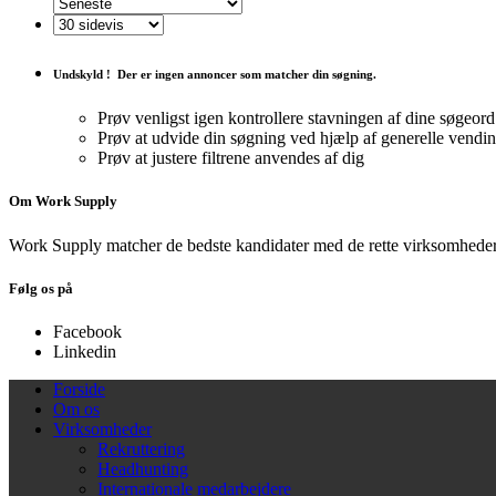
Undskyld !
Der er ingen annoncer som matcher din søgning.
Prøv venligst igen kontrollere stavningen af ​​dine søgeord
Prøv at udvide din søgning ved hjælp af generelle vendi
Prøv at justere filtrene anvendes af dig
Om Work Supply
Work Supply matcher de bedste kandidater med de rette virksomheder
Følg os på
Facebook
Linkedin
Forside
Om os
Virksomheder
Rekruttering
Headhunting
Internationale medarbejdere