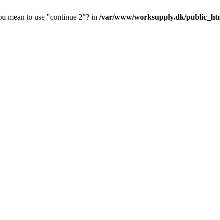
you mean to use "continue 2"? in
/var/www/worksupply.dk/public_html