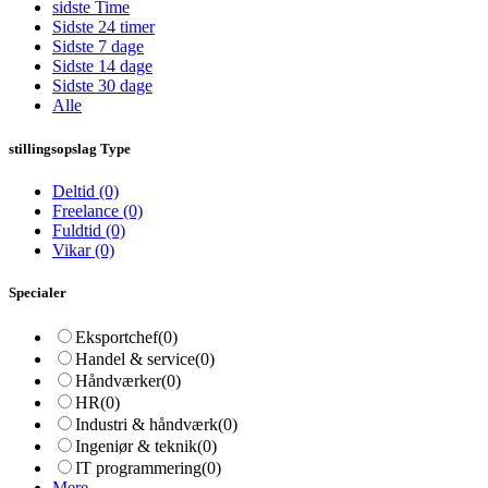
sidste Time
Sidste 24 timer
Sidste 7 dage
Sidste 14 dage
Sidste 30 dage
Alle
stillingsopslag Type
Deltid
(0)
Freelance
(0)
Fuldtid
(0)
Vikar
(0)
Specialer
Eksportchef
(0)
Handel & service
(0)
Håndværker
(0)
HR
(0)
Industri & håndværk
(0)
Ingeniør & teknik
(0)
IT programmering
(0)
Mere