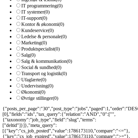
IT programmering
(0)
IT systemer
(0)
IT-support
(0)
Kontor & økonomi
(0)
Kundeservice
(0)
Ledelse & personale
(0)
Marketing
(0)
Produktspecialist
(0)
Salg
(0)
Salg & kommunikation
(0)
Social & sundhed
(0)
Transport og logistik
(0)
Ufaglærte
(0)
Undervisning
(0)
Økonomi
(0)
Øvrige stillinger
(0)
{"posts_per_page":"30","post_type":"jobs","paged":1,"order":"DESC
[0],"fields":"ids","tax_query":{"relation":"AND","0":["",
{"taxonomy":"job_type","field":"slug","terms":
["deltid"]}]},"meta_query":
[{"key":"cs_job_posted","value":1786173110,"compare":"<="},
{"key":"cs_job_expired","value":1786173110,"compare":">="},