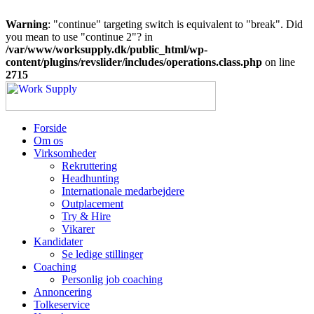
Warning
: "continue" targeting switch is equivalent to "break". Did
you mean to use "continue 2"? in
/var/www/worksupply.dk/public_html/wp-
content/plugins/revslider/includes/operations.class.php
on line
2715
Forside
Om os
Virksomheder
Rekruttering
Headhunting
Internationale medarbejdere
Outplacement
Try & Hire
Vikarer
Kandidater
Se ledige stillinger
Coaching
Personlig job coaching
Annoncering
Tolkeservice