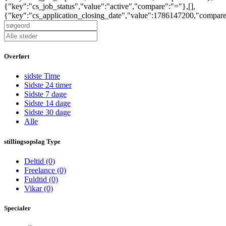
{"key":"cs_job_status","value":"active","compare":"="},[],
{"key":"cs_application_closing_date","value":1786147200,"compar
Overført
sidste Time
Sidste 24 timer
Sidste 7 dage
Sidste 14 dage
Sidste 30 dage
Alle
stillingsopslag Type
Deltid
(0)
Freelance
(0)
Fuldtid
(0)
Vikar
(0)
Specialer