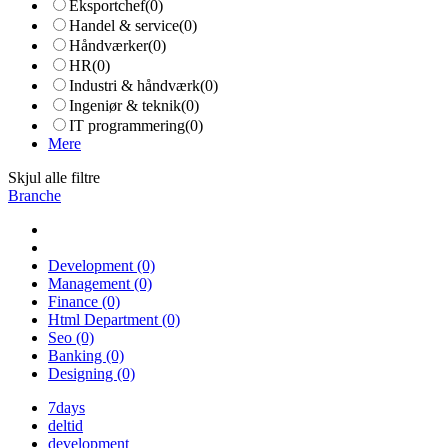
Eksportchef
(0)
Handel & service
(0)
Håndværker
(0)
HR
(0)
Industri & håndværk
(0)
Ingeniør & teknik
(0)
IT programmering
(0)
Mere
Skjul alle filtre
Branche
Development
(0)
Management
(0)
Finance
(0)
Html Department
(0)
Seo
(0)
Banking
(0)
Designing
(0)
7days
deltid
development