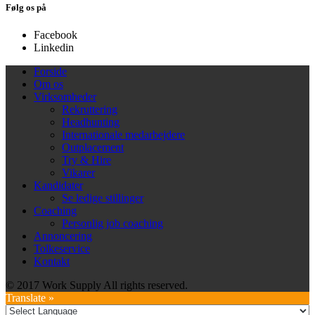
Følg os på
Facebook
Linkedin
Forside
Om os
Virksomheder
Rekruttering
Headhunting
Internationale medarbejdere
Outplacement
Try & Hire
Vikarer
Kandidater
Se ledige stillinger
Coaching
Personlig job coaching
Annoncering
Tolkeservice
Kontakt
© 2017 Work Supply All rights reserved.
Translate »