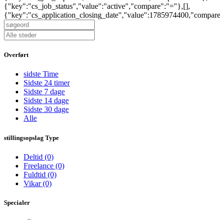
{"key":"cs_job_status","value":"active","compare":"="},[],
{"key":"cs_application_closing_date","value":1785974400,"compar
Overført
sidste Time
Sidste 24 timer
Sidste 7 dage
Sidste 14 dage
Sidste 30 dage
Alle
stillingsopslag Type
Deltid
(0)
Freelance
(0)
Fuldtid
(0)
Vikar
(0)
Specialer