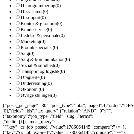
IT programmering
(0)
IT systemer
(0)
IT-support
(0)
Kontor & økonomi
(0)
Kundeservice
(0)
Ledelse & personale
(0)
Marketing
(0)
Produktspecialist
(0)
Salg
(0)
Salg & kommunikation
(0)
Social & sundhed
(0)
Transport og logistik
(0)
Ufaglærte
(0)
Undervisning
(0)
Økonomi
(0)
Øvrige stillinger
(0)
{"posts_per_page":"30","post_type":"jobs","paged":1,"order":"DESC
[0],"fields":"ids","tax_query":{"relation":"AND","0":["",
{"taxonomy":"job_type","field":"slug","terms":
["deltid"]}]},"meta_query":
[{"key":"cs_job_posted","value":1786064145,"compare":"<="},
{"key":"cs_job_expired","value":1786064145,"compare":">="},