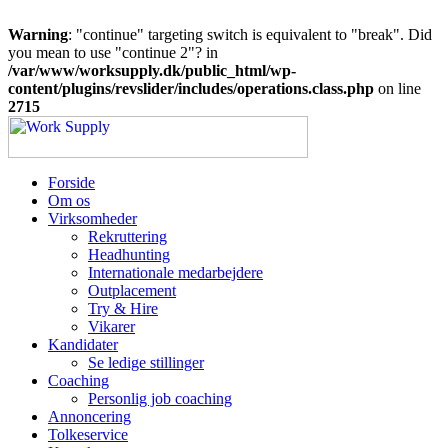
Warning
: "continue" targeting switch is equivalent to "break". Did
you mean to use "continue 2"? in
/var/www/worksupply.dk/public_html/wp-
content/plugins/revslider/includes/operations.class.php
on line
2715
Forside
Om os
Virksomheder
Rekruttering
Headhunting
Internationale medarbejdere
Outplacement
Try & Hire
Vikarer
Kandidater
Se ledige stillinger
Coaching
Personlig job coaching
Annoncering
Tolkeservice