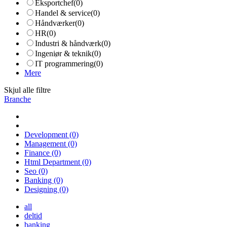
Eksportchef
(0)
Handel & service
(0)
Håndværker
(0)
HR
(0)
Industri & håndværk
(0)
Ingeniør & teknik
(0)
IT programmering
(0)
Mere
Skjul alle filtre
Branche
Development
(0)
Management
(0)
Finance
(0)
Html Department
(0)
Seo
(0)
Banking
(0)
Designing
(0)
all
deltid
banking