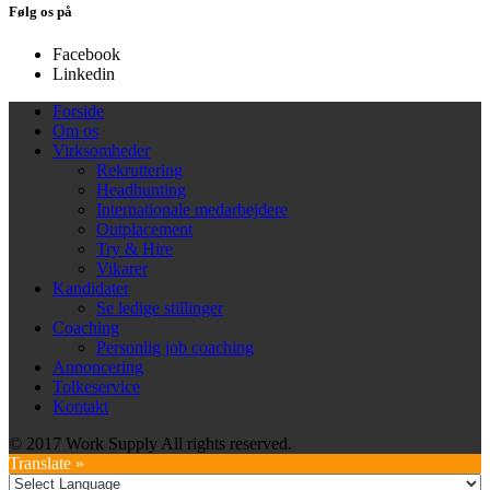
Følg os på
Facebook
Linkedin
Forside
Om os
Virksomheder
Rekruttering
Headhunting
Internationale medarbejdere
Outplacement
Try & Hire
Vikarer
Kandidater
Se ledige stillinger
Coaching
Personlig job coaching
Annoncering
Tolkeservice
Kontakt
© 2017 Work Supply All rights reserved.
Translate »