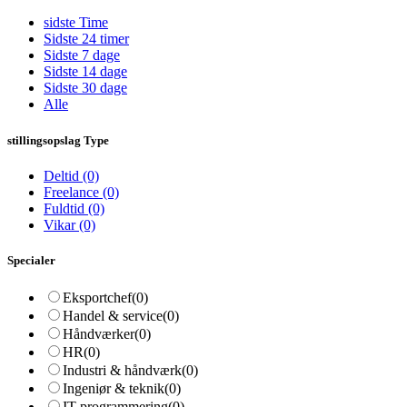
sidste Time
Sidste 24 timer
Sidste 7 dage
Sidste 14 dage
Sidste 30 dage
Alle
stillingsopslag Type
Deltid
(0)
Freelance
(0)
Fuldtid
(0)
Vikar
(0)
Specialer
Eksportchef
(0)
Handel & service
(0)
Håndværker
(0)
HR
(0)
Industri & håndværk
(0)
Ingeniør & teknik
(0)
IT programmering
(0)