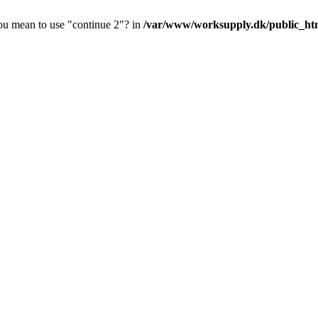
you mean to use "continue 2"? in
/var/www/worksupply.dk/public_html