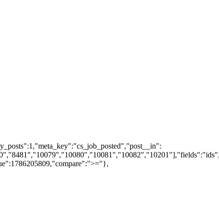
y_posts":1,"meta_key":"cs_job_posted","post__in":
,"8481","10079","10080","10081","10082","10201"],"fields":"ids",
lue":1786205809,"compare":">="},