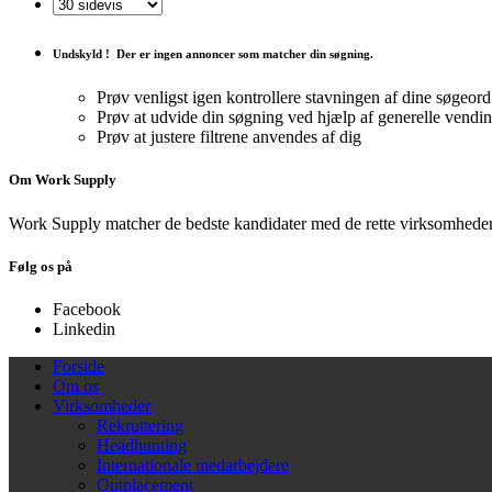
Undskyld !
Der er ingen annoncer som matcher din søgning.
Prøv venligst igen kontrollere stavningen af ​​dine søgeord
Prøv at udvide din søgning ved hjælp af generelle vendi
Prøv at justere filtrene anvendes af dig
Om Work Supply
Work Supply matcher de bedste kandidater med de rette virksomheder
Følg os på
Facebook
Linkedin
Forside
Om os
Virksomheder
Rekruttering
Headhunting
Internationale medarbejdere
Outplacement