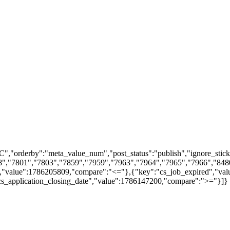
","orderby":"meta_value_num","post_status":"publish","ignore_stick
","7801","7803","7859","7959","7963","7964","7965","7966","8480"
","value":1786205809,"compare":"<="},{"key":"cs_job_expired","va
"cs_application_closing_date","value":1786147200,"compare":">="}]}