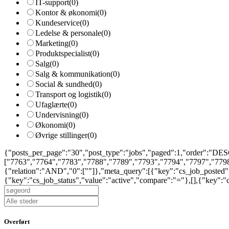
IT-support
(0)
Kontor & økonomi
(0)
Kundeservice
(0)
Ledelse & personale
(0)
Marketing
(0)
Produktspecialist
(0)
Salg
(0)
Salg & kommunikation
(0)
Social & sundhed
(0)
Transport og logistik
(0)
Ufaglærte
(0)
Undervisning
(0)
Økonomi
(0)
Øvrige stillinger
(0)
{"posts_per_page":"30","post_type":"jobs","paged":1,"order":"DESC
["7763","7764","7783","7788","7789","7793","7794","7797","7798
{"relation":"AND","0":[""]},"meta_query":[{"key":"cs_job_posted
{"key":"cs_job_status","value":"active","compare":"="},[],{"key":
Overført