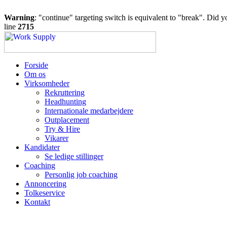
Warning
: "continue" targeting switch is equivalent to "break". Did 
line
2715
Forside
Om os
Virksomheder
Rekruttering
Headhunting
Internationale medarbejdere
Outplacement
Try & Hire
Vikarer
Kandidater
Se ledige stillinger
Coaching
Personlig job coaching
Annoncering
Tolkeservice
Kontakt