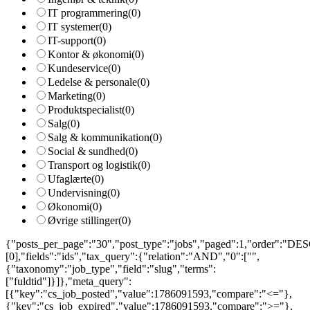
IT programmering
(0)
IT systemer
(0)
IT-support
(0)
Kontor & økonomi
(0)
Kundeservice
(0)
Ledelse & personale
(0)
Marketing
(0)
Produktspecialist
(0)
Salg
(0)
Salg & kommunikation
(0)
Social & sundhed
(0)
Transport og logistik
(0)
Ufaglærte
(0)
Undervisning
(0)
Økonomi
(0)
Øvrige stillinger
(0)
{"posts_per_page":"30","post_type":"jobs","paged":1,"order":"DESC
[0],"fields":"ids","tax_query":{"relation":"AND","0":["",
{"taxonomy":"job_type","field":"slug","terms":
["fuldtid"]}]},"meta_query":
[{"key":"cs_job_posted","value":1786091593,"compare":"<="},
{"key":"cs_job_expired","value":1786091593,"compare":">="},