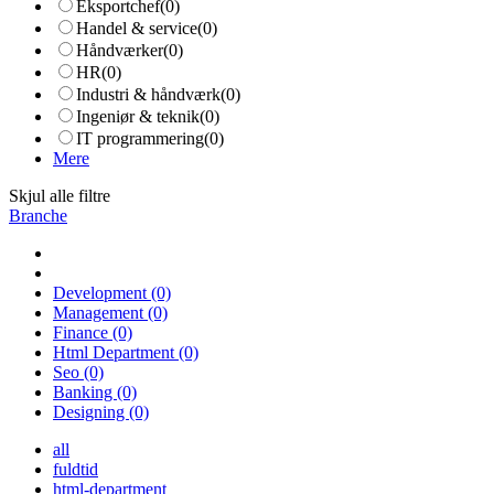
Eksportchef
(0)
Handel & service
(0)
Håndværker
(0)
HR
(0)
Industri & håndværk
(0)
Ingeniør & teknik
(0)
IT programmering
(0)
Mere
Skjul alle filtre
Branche
Development
(0)
Management
(0)
Finance
(0)
Html Department
(0)
Seo
(0)
Banking
(0)
Designing
(0)
all
fuldtid
html-department