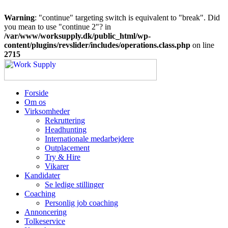
Warning
: "continue" targeting switch is equivalent to "break". Did
you mean to use "continue 2"? in
/var/www/worksupply.dk/public_html/wp-
content/plugins/revslider/includes/operations.class.php
on line
2715
Forside
Om os
Virksomheder
Rekruttering
Headhunting
Internationale medarbejdere
Outplacement
Try & Hire
Vikarer
Kandidater
Se ledige stillinger
Coaching
Personlig job coaching
Annoncering
Tolkeservice