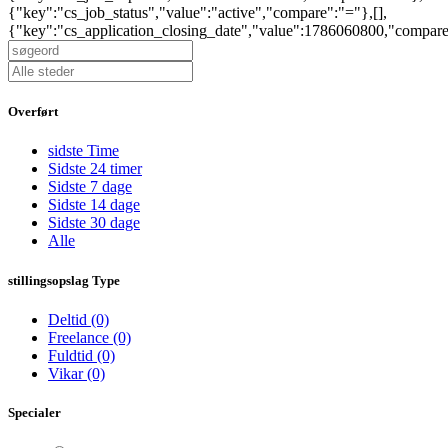
{"key":"cs_job_status","value":"active","compare":"="},[],
{"key":"cs_application_closing_date","value":1786060800,"compar
Overført
sidste Time
Sidste 24 timer
Sidste 7 dage
Sidste 14 dage
Sidste 30 dage
Alle
stillingsopslag Type
Deltid
(0)
Freelance
(0)
Fuldtid
(0)
Vikar
(0)
Specialer