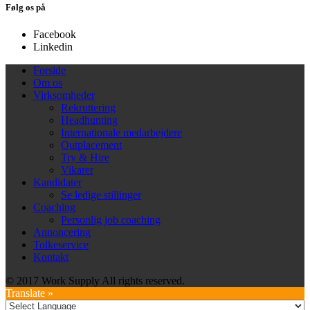
Følg os på
Facebook
Linkedin
Forside
Om os
Virksomheder
Rekruttering
Headhunting
Internationale medarbejdere
Outplacement
Try & Hire
Vikarer
Kandidater
Se ledige stillinger
Coaching
Personlig job coaching
Annoncering
Tolkeservice
Kontakt
© 2017 Work Supply All rights reserved.
Translate »