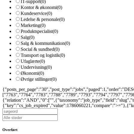
IT-support
(0)
Kontor & økonomi
(0)
Kundeservice
(0)
Ledelse & personale
(0)
Marketing
(0)
Produktspecialist
(0)
Salg
(0)
Salg & kommunikation
(0)
Social & sundhed
(0)
Transport og logistik
(0)
Ufaglærte
(0)
Undervisning
(0)
Økonomi
(0)
Øvrige stillinger
(0)
{"posts_per_page":"30","post_type":"jobs","paged":1,"order":"DESC
["7763","7764","7783","7788","7789","7793","7794","7797","7798
{"relation":"AND","0":["",{"taxonomy":"job_type","field":"slug",
{"key":"cs_job_expired","value":1786060221,"compare":">="},{"key
Overført