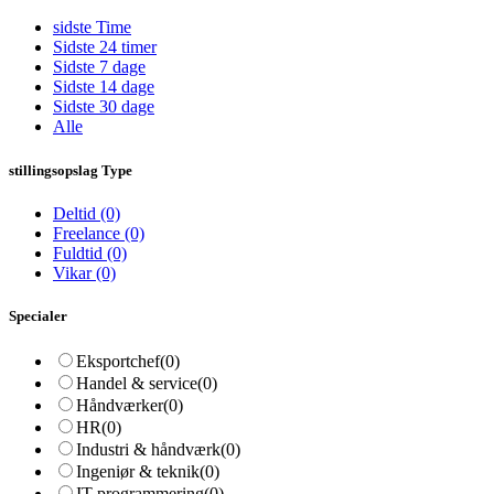
sidste Time
Sidste 24 timer
Sidste 7 dage
Sidste 14 dage
Sidste 30 dage
Alle
stillingsopslag Type
Deltid
(0)
Freelance
(0)
Fuldtid
(0)
Vikar
(0)
Specialer
Eksportchef
(0)
Handel & service
(0)
Håndværker
(0)
HR
(0)
Industri & håndværk
(0)
Ingeniør & teknik
(0)
IT programmering
(0)