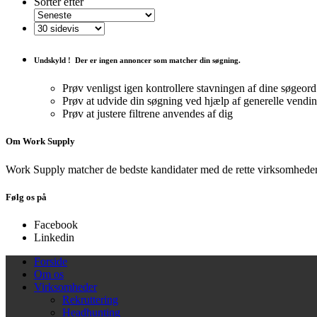
Sorter efter
Undskyld !
Der er ingen annoncer som matcher din søgning.
Prøv venligst igen kontrollere stavningen af ​​dine søgeord
Prøv at udvide din søgning ved hjælp af generelle vendi
Prøv at justere filtrene anvendes af dig
Om Work Supply
Work Supply matcher de bedste kandidater med de rette virksomheder
Følg os på
Facebook
Linkedin
Forside
Om os
Virksomheder
Rekruttering
Headhunting