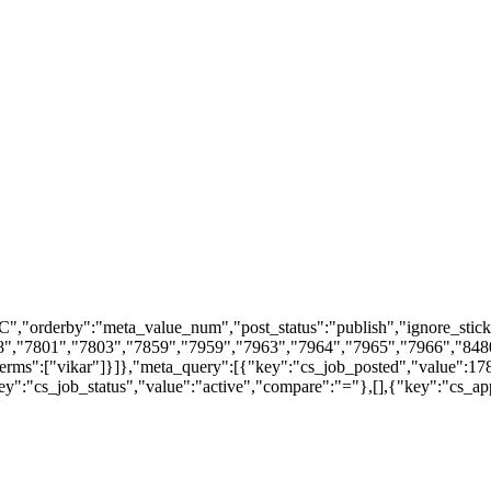
","orderby":"meta_value_num","post_status":"publish","ignore_stick
","7801","7803","7859","7959","7963","7964","7965","7966","8480"
"terms":["vikar"]}]},"meta_query":[{"key":"cs_job_posted","value":
":"cs_job_status","value":"active","compare":"="},[],{"key":"cs_a