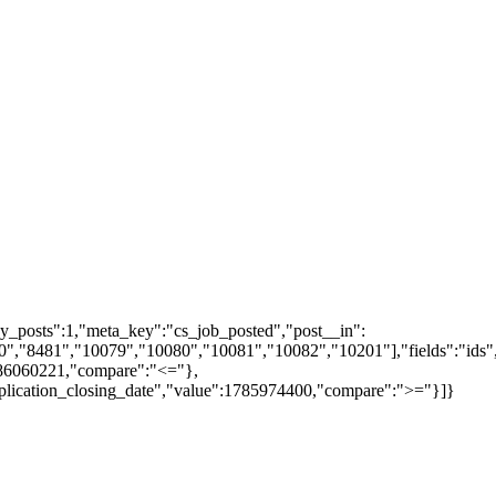
y_posts":1,"meta_key":"cs_job_posted","post__in":
,"8481","10079","10080","10081","10082","10201"],"fields":"ids",
1786060221,"compare":"<="},
pplication_closing_date","value":1785974400,"compare":">="}]}