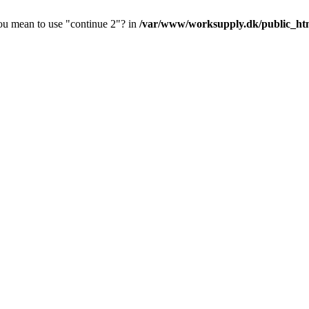
you mean to use "continue 2"? in
/var/www/worksupply.dk/public_html