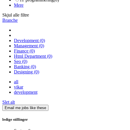
Mere
Skjul alle filtre
Branche
Development
(0)
Management
(0)
Finance
(0)
Html Department
(0)
Seo
(0)
Banking
(0)
Designing
(0)
all
vikar
development
Slet alt
Email me jobs like these
ledige stillinger