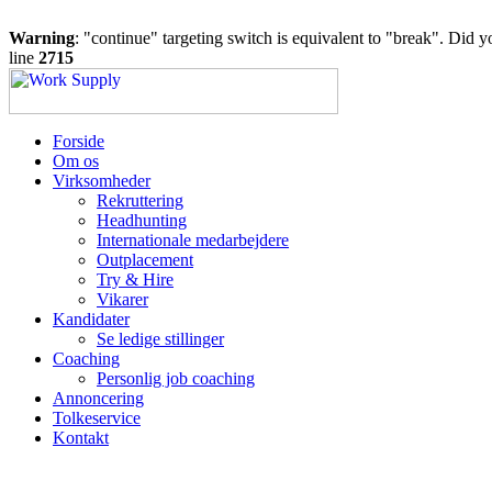
Warning
: "continue" targeting switch is equivalent to "break". Did 
line
2715
Forside
Om os
Virksomheder
Rekruttering
Headhunting
Internationale medarbejdere
Outplacement
Try & Hire
Vikarer
Kandidater
Se ledige stillinger
Coaching
Personlig job coaching
Annoncering
Tolkeservice
Kontakt