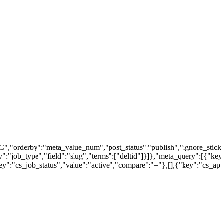
","orderby":"meta_value_num","post_status":"publish","ignore_stick
my":"job_type","field":"slug","terms":["deltid"]}]},"meta_query":[{"
":"cs_job_status","value":"active","compare":"="},[],{"key":"cs_a