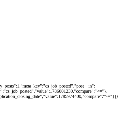
y_posts":1,"meta_key":"cs_job_posted","post__in":
key":"cs_job_posted","value":1786001230,"compare":"<="},
pplication_closing_date","value":1785974400,"compare":">="}]}