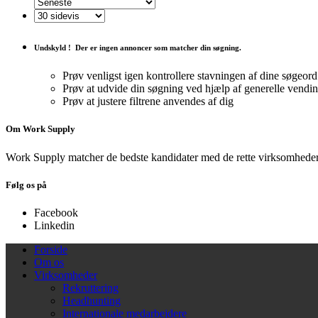
Undskyld !
Der er ingen annoncer som matcher din søgning.
Prøv venligst igen kontrollere stavningen af ​​dine søgeord
Prøv at udvide din søgning ved hjælp af generelle vendi
Prøv at justere filtrene anvendes af dig
Om Work Supply
Work Supply matcher de bedste kandidater med de rette virksomheder
Følg os på
Facebook
Linkedin
Forside
Om os
Virksomheder
Rekruttering
Headhunting
Internationale medarbejdere