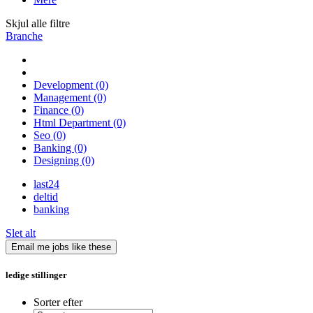
Skjul alle filtre
Branche
Development
(0)
Management
(0)
Finance
(0)
Html Department
(0)
Seo
(0)
Banking
(0)
Designing
(0)
last24
deltid
banking
Slet alt
Email me jobs like these
ledige stillinger
Sorter efter