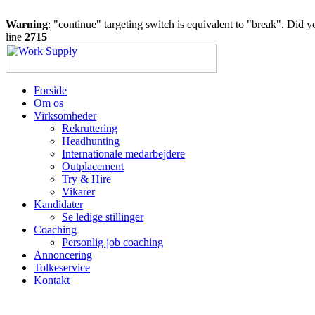
Warning
: "continue" targeting switch is equivalent to "break". Did 
line
2715
Forside
Om os
Virksomheder
Rekruttering
Headhunting
Internationale medarbejdere
Outplacement
Try & Hire
Vikarer
Kandidater
Se ledige stillinger
Coaching
Personlig job coaching
Annoncering
Tolkeservice
Kontakt