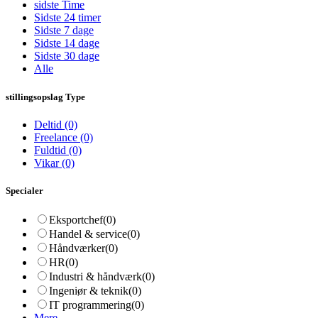
sidste Time
Sidste 24 timer
Sidste 7 dage
Sidste 14 dage
Sidste 30 dage
Alle
stillingsopslag Type
Deltid
(0)
Freelance
(0)
Fuldtid
(0)
Vikar
(0)
Specialer
Eksportchef
(0)
Handel & service
(0)
Håndværker
(0)
HR
(0)
Industri & håndværk
(0)
Ingeniør & teknik
(0)
IT programmering
(0)
Mere