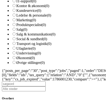
IT-support
(0)
Kontor & økonomi
(0)
Kundeservice
(0)
Ledelse & personale
(0)
Marketing
(0)
Produktspecialist
(0)
Salg
(0)
Salg & kommunikation
(0)
Social & sundhed
(0)
Transport og logistik
(0)
Ufaglærte
(0)
Undervisning
(0)
Økonomi
(0)
Øvrige stillinger
(0)
{"posts_per_page":"30","post_type":"jobs","paged":1,"order":"DESC
[0],"fields":"ids","tax_query":{"relation":"AND","0":["",{"taxono
{"key":"cs_job_expired","value":1786001230,"compare":">="},{"key
Overført