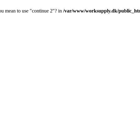
you mean to use "continue 2"? in
/var/www/worksupply.dk/public_html