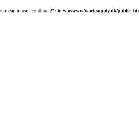
you mean to use "continue 2"? in
/var/www/worksupply.dk/public_html