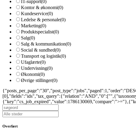
IT-support
(0)
Kontor & økonomi
(0)
Kundeservice
(0)
Ledelse & personale
(0)
Marketing
(0)
Produktspecialist
(0)
Salg
(0)
Salg & kommunikation
(0)
Social & sundhed
(0)
Transport og logistik
(0)
Ufaglærte
(0)
Undervisning
(0)
Økonomi
(0)
Øvrige stillinger
(0)
{"posts_per_page":"30","post_type":"jobs","paged":1,"order":"DESC
[0],"fields":"ids","tax_query":{"relation":"AND","0":["",{"taxono
{"key":"cs_job_expired","value":1786130069,"compare":">="},{"key
Overført