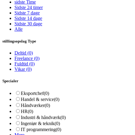
sidste Time
Sidste 24 timer
Sidste 7 dage
Sidste 14 dage
Sidste 30 dage
Alle
stillingsopslag Type
Deltid
(0)
Freelance
(0)
Fuldtid
(0)
Vikar
(0)
Specialer
Eksportchef
(0)
Handel & service
(0)
Håndværker
(0)
HR
(0)
Industri & håndværk
(0)
Ingeniør & teknik
(0)
IT programmering
(0)
Mere