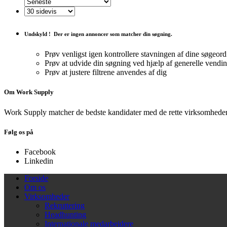
Undskyld !
Der er ingen annoncer som matcher din søgning.
Prøv venligst igen kontrollere stavningen af ​​dine søgeord
Prøv at udvide din søgning ved hjælp af generelle vendi
Prøv at justere filtrene anvendes af dig
Om Work Supply
Work Supply matcher de bedste kandidater med de rette virksomheder
Følg os på
Facebook
Linkedin
Forside
Om os
Virksomheder
Rekruttering
Headhunting
Internationale medarbejdere