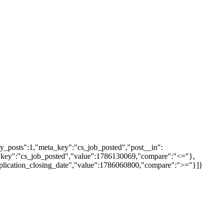
y_posts":1,"meta_key":"cs_job_posted","post__in":
:[{"key":"cs_job_posted","value":1786130069,"compare":"<="},
pplication_closing_date","value":1786060800,"compare":">="}]}