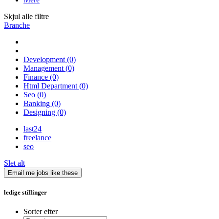
Skjul alle filtre
Branche
Development
(0)
Management
(0)
Finance
(0)
Html Department
(0)
Seo
(0)
Banking
(0)
Designing
(0)
last24
freelance
seo
Slet alt
Email me jobs like these
ledige stillinger
Sorter efter