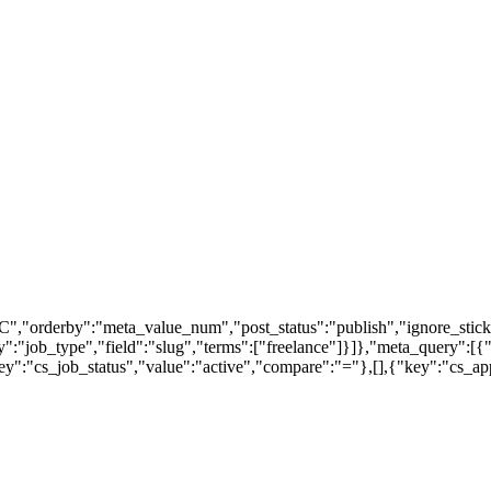
","orderby":"meta_value_num","post_status":"publish","ignore_stick
my":"job_type","field":"slug","terms":["freelance"]}]},"meta_query"
":"cs_job_status","value":"active","compare":"="},[],{"key":"cs_a