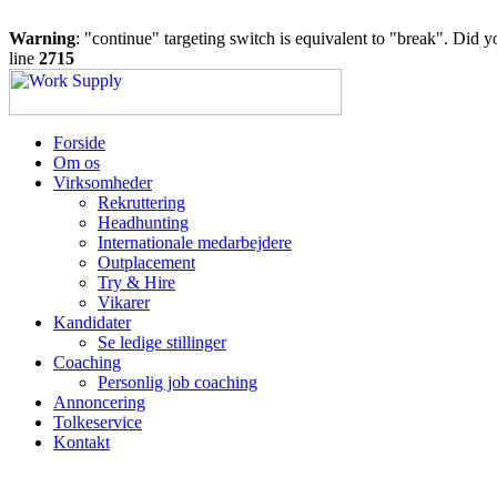
Warning
: "continue" targeting switch is equivalent to "break". Did 
line
2715
Forside
Om os
Virksomheder
Rekruttering
Headhunting
Internationale medarbejdere
Outplacement
Try & Hire
Vikarer
Kandidater
Se ledige stillinger
Coaching
Personlig job coaching
Annoncering
Tolkeservice
Kontakt