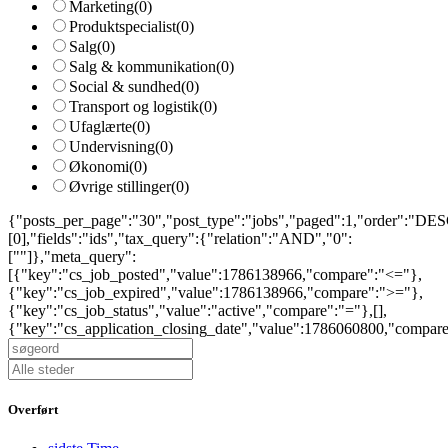
Marketing
(0)
Produktspecialist
(0)
Salg
(0)
Salg & kommunikation
(0)
Social & sundhed
(0)
Transport og logistik
(0)
Ufaglærte
(0)
Undervisning
(0)
Økonomi
(0)
Øvrige stillinger
(0)
{"posts_per_page":"30","post_type":"jobs","paged":1,"order":"DESC
[0],"fields":"ids","tax_query":{"relation":"AND","0":
[""]},"meta_query":
[{"key":"cs_job_posted","value":1786138966,"compare":"<="},
{"key":"cs_job_expired","value":1786138966,"compare":">="},
{"key":"cs_job_status","value":"active","compare":"="},[],
{"key":"cs_application_closing_date","value":1786060800,"compar
Overført