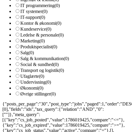
IT programmering
(0)
IT systemer
(0)
IT-support
(0)
Kontor & økonomi
(0)
Kundeservice
(0)
Ledelse & personale
(0)
Marketing
(0)
Produktspecialist
(0)
Salg
(0)
Salg & kommunikation
(0)
Social & sundhed
(0)
Transport og logistik
(0)
Ufaglærte
(0)
Undervisning
(0)
Økonomi
(0)
Øvrige stillinger
(0)
{"posts_per_page":"30","post_type":"jobs","paged":1,"order":"DESC
[0],"fields":"ids","tax_query":{"relation":"AND","0":
[""]},"meta_query":
[{"key":"cs_job_posted","value":1786019425,"compare":"<="},
{"key":"cs_job_expired","value":1786019425,"compare":">="},
{"key":"cs_job_status","value":"active","compare":"="},[],