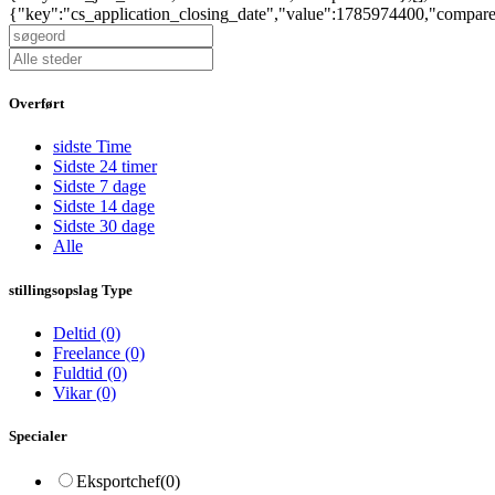
{"key":"cs_application_closing_date","value":1785974400,"compar
Overført
sidste Time
Sidste 24 timer
Sidste 7 dage
Sidste 14 dage
Sidste 30 dage
Alle
stillingsopslag Type
Deltid
(0)
Freelance
(0)
Fuldtid
(0)
Vikar
(0)
Specialer
Eksportchef
(0)