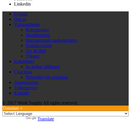
Linkedin
Forside
Om os
Virksomheder
Rekruttering
Headhunting
Internationale medarbejdere
Outplacement
Try & Hire
Vikarer
Kandidater
Se ledige stillinger
Coaching
Personlig job coaching
Annoncering
Tolkeservice
Kontakt
© 2017 Work Supply All rights reserved.
Translate »
Powered by
Translate