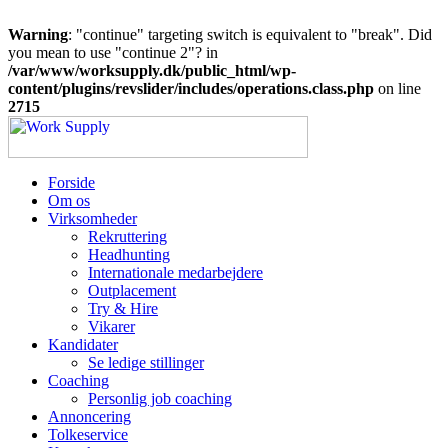
Warning
: "continue" targeting switch is equivalent to "break". Did
you mean to use "continue 2"? in
/var/www/worksupply.dk/public_html/wp-
content/plugins/revslider/includes/operations.class.php
on line
2715
Forside
Om os
Virksomheder
Rekruttering
Headhunting
Internationale medarbejdere
Outplacement
Try & Hire
Vikarer
Kandidater
Se ledige stillinger
Coaching
Personlig job coaching
Annoncering
Tolkeservice